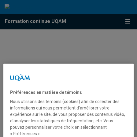
Accéder au contenu
Accéder au menu principal
Accéder à la recherche
Accéder au contenu
Accéder au menu principal
Menu
Formation continue UQAM
Mon compte
Préférences en matière de témoins
Nous utilisons des témoins (cookies) afin de collecter des
informations qui nous permettent d’améliorer votre
expérience sur le site, de vous proposer des contenus vidéo,
Connexion UQAM
d’analyser les statistiques de fréquentation, etc. Vous
Pour vous connecter à l’aide de votre
pouvez personnaliser votre choix en sélectionnant
compte Microsoft UQAM,
veuillez cliquer
« Préférences ».