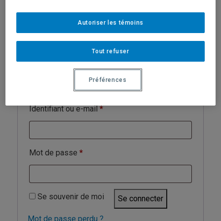
ici
Autoriser les témoins
Tout refuser
Se connecter
Préférences
Obligatoire
Identifiant ou e-mail
*
Obligatoire
Mot de passe
*
Se souvenir de moi
Se connecter
Mot de passe perdu ?