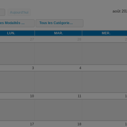
août 20
Aujourd'hui
Tous les Modalités de présentation
Tous les Catégories de cours
LUN.
MAR.
MER.
27
28
2
3
4
10
11
1
17
18
1