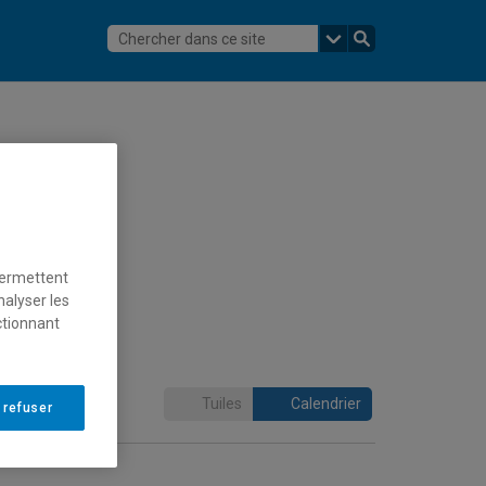
permettent
nalyser les
ctionnant
Tuiles
Calendrier
 refuser