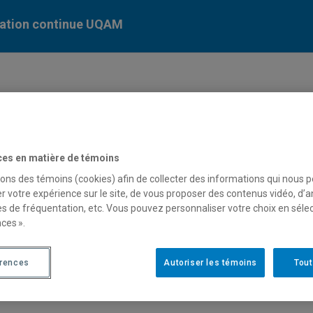
ation continue UQAM
ces en matière de témoins
sons des témoins (cookies) afin de collecter des informations qui nous 
r votre expérience sur le site, de vous proposer des contenus vidéo, d’a
es de fréquentation, etc. Vous pouvez personnaliser votre choix en séle
endrier des formations publiques
ces ».
érences
Autoriser les témoins
Tout